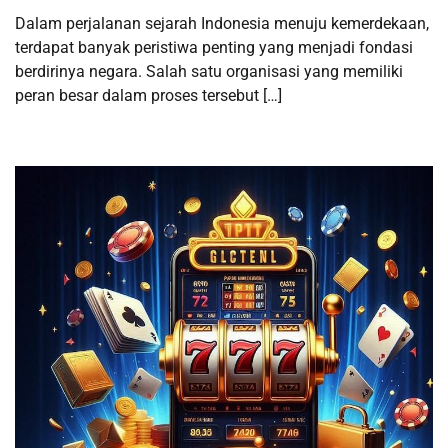
Dalam perjalanan sejarah Indonesia menuju kemerdekaan,
terdapat banyak peristiwa penting yang menjadi fondasi
berdirinya negara. Salah satu organisasi yang memiliki
peran besar dalam proses tersebut […]