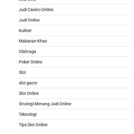
Judi Casino Online
Judi Online
Kuliner
Makanan Khas
Olahraga
Poker Online
Slot
slot gacor
Slot Online
Strategi Menang Judi Online
Teknologi
Tips Slot Online