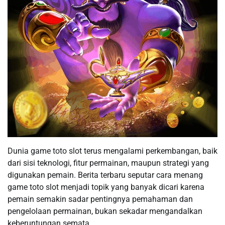
Dunia game toto slot terus mengalami perkembangan, baik
dari sisi teknologi, fitur permainan, maupun strategi yang
digunakan pemain. Berita terbaru seputar cara menang
game toto slot menjadi topik yang banyak dicari karena
pemain semakin sadar pentingnya pemahaman dan
pengelolaan permainan, bukan sekadar mengandalkan
keberuntungan semata.