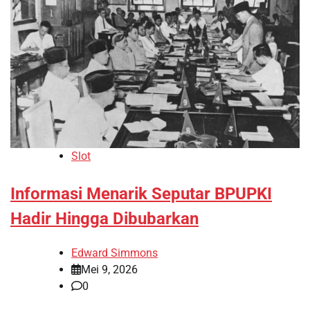
Slot
Informasi Menarik Seputar BPUPKI
Hadir Hingga Dibubarkan
Edward Simmons
Mei 9, 2026
0