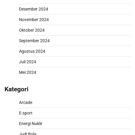
Desember 2024
November 2024
Oktober 2024
September 2024
Agustus 2024
Juli 2024
Mei 2024
Kategori
Arcade
E-sport
Energi Nuklir
Judi Bola