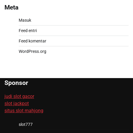
Meta
Masuk
Feed entri
Feed komentar
WordPress.org
Sponsor
judi slot gacor
slot jackpot
situs slot mahjong
slot777