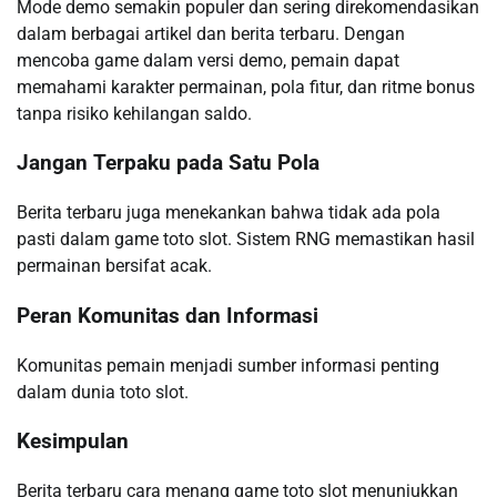
Mode demo semakin populer dan sering direkomendasikan
dalam berbagai artikel dan berita terbaru. Dengan
mencoba game dalam versi demo, pemain dapat
memahami karakter permainan, pola fitur, dan ritme bonus
tanpa risiko kehilangan saldo.
Jangan Terpaku pada Satu Pola
Berita terbaru juga menekankan bahwa tidak ada pola
pasti dalam game toto slot. Sistem RNG memastikan hasil
permainan bersifat acak.
Peran Komunitas dan Informasi
Komunitas pemain menjadi sumber informasi penting
dalam dunia toto slot.
Kesimpulan
Berita terbaru cara menang game toto slot menunjukkan