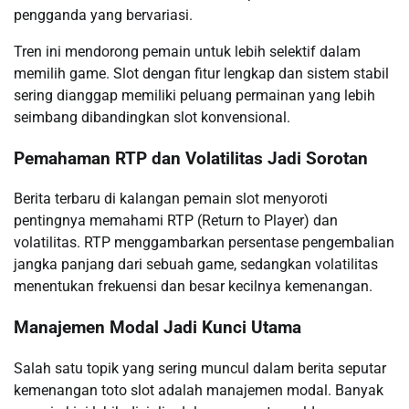
pengganda yang bervariasi.
Tren ini mendorong pemain untuk lebih selektif dalam
memilih game. Slot dengan fitur lengkap dan sistem stabil
sering dianggap memiliki peluang permainan yang lebih
seimbang dibandingkan slot konvensional.
Pemahaman RTP dan Volatilitas Jadi Sorotan
Berita terbaru di kalangan pemain slot menyoroti
pentingnya memahami RTP (Return to Player) dan
volatilitas. RTP menggambarkan persentase pengembalian
jangka panjang dari sebuah game, sedangkan volatilitas
menentukan frekuensi dan besar kecilnya kemenangan.
Manajemen Modal Jadi Kunci Utama
Salah satu topik yang sering muncul dalam berita seputar
kemenangan toto slot adalah manajemen modal. Banyak