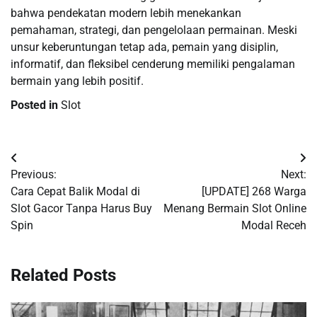
bahwa pendekatan modern lebih menekankan
pemahaman, strategi, dan pengelolaan permainan. Meski
unsur keberuntungan tetap ada, pemain yang disiplin,
informatif, dan fleksibel cenderung memiliki pengalaman
bermain yang lebih positif.
Posted in
Slot
Navigasi
Previous:
Next:
pos
Cara Cepat Balik Modal di
[UPDATE] 268 Warga
Slot Gacor Tanpa Harus Buy
Menang Bermain Slot Online
Spin
Modal Receh
Related Posts