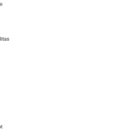
ru
litas
ot