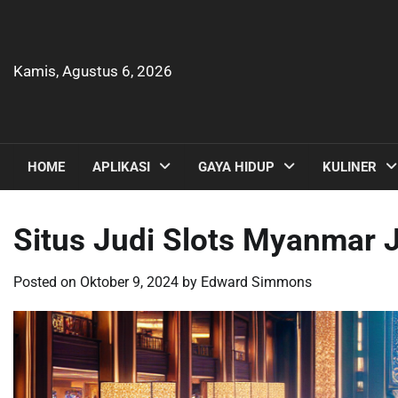
Skip
to
content
Kamis, Agustus 6, 2026
HOME
APLIKASI
GAYA HIDUP
KULINER
Situs Judi Slots Myanmar 
Posted on
Oktober 9, 2024
by
Edward Simmons