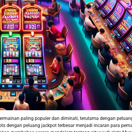
 permainan paling populer dan diminati, terutama dengan peluan
ots dengan peluang jackpot terbesar menjadi incaran para pem