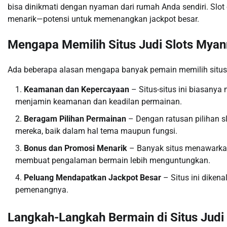
bisa dinikmati dengan nyaman dari rumah Anda sendiri. Slot
menarik—potensi untuk memenangkan jackpot besar.
Mengapa Memilih Situs Judi Slots Mya
Ada beberapa alasan mengapa banyak pemain memilih situs 
Keamanan dan Kepercayaan
– Situs-situs ini biasanya 
menjamin keamanan dan keadilan permainan.
Beragam Pilihan Permainan
– Dengan ratusan pilihan 
mereka, baik dalam hal tema maupun fungsi.
Bonus dan Promosi Menarik
– Banyak situs menawarkan
membuat pengalaman bermain lebih menguntungkan.
Peluang Mendapatkan Jackpot Besar
– Situs ini diken
pemenangnya.
Langkah-Langkah Bermain di Situs Judi