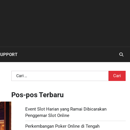
SUPPORT
Cari
untuk:
Pos-pos Terbaru
Event Slot Harian yang Ramai Dibicarakan
Penggemar Slot Online
Perkembangan Poker Online di Tengah