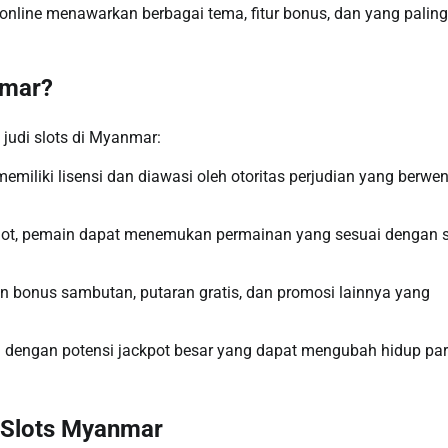
 online menawarkan berbagai tema, fitur bonus, dan yang paling
nmar?
judi slots di Myanmar:
memiliki lisensi dan diawasi oleh otoritas perjudian yang berwe
slot, pemain dapat menemukan permainan yang sesuai dengan s
 bonus sambutan, putaran gratis, dan promosi lainnya yang
al dengan potensi jackpot besar yang dapat mengubah hidup pa
 Slots Myanmar