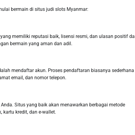
ulai bermain di situs judi slots Myanmar:
ang memiliki reputasi baik, lisensi resmi, dan ulasan positif da
ngan bermain yang aman dan adil.
dalah mendaftar akun. Proses pendaftaran biasanya sederhana
amat email, dan nomor telepon.
n Anda. Situs yang baik akan menawarkan berbagai metode
artu kredit, dan e-wallet.