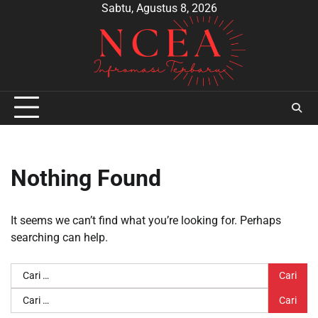
Skip
Sabtu, Agustus 8, 2026
to
content
Nothing Found
It seems we can’t find what you’re looking for. Perhaps
searching can help.
Cari
untuk:
Cari
untuk: