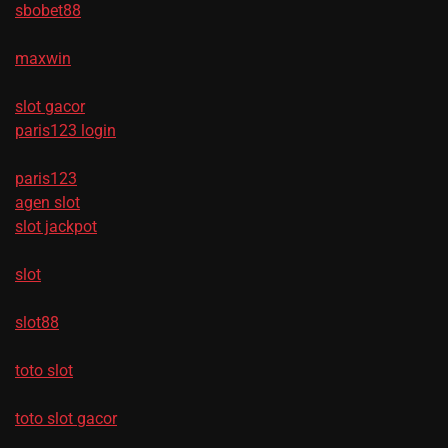
sbobet88
maxwin
slot gacor
paris123 login
paris123
agen slot
slot jackpot
slot
slot88
toto slot
toto slot gacor