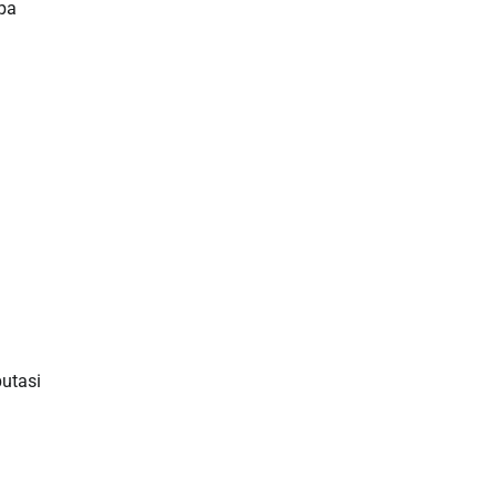
pa
utasi