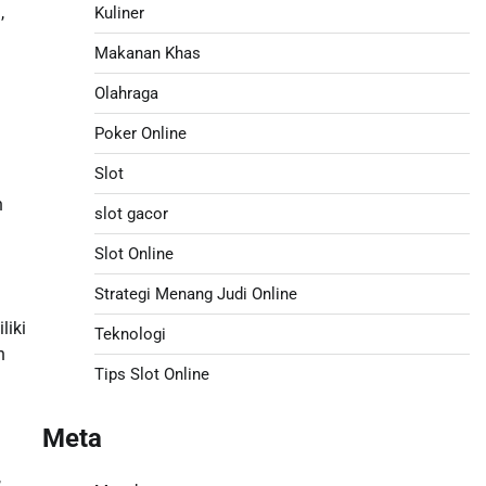
,
Kuliner
Makanan Khas
Olahraga
Poker Online
Slot
n
slot gacor
Slot Online
Strategi Menang Judi Online
liki
Teknologi
n
Tips Slot Online
Meta
,