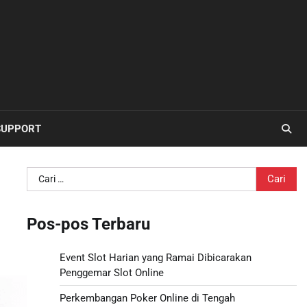
SUPPORT
Cari
untuk:
Pos-pos Terbaru
Event Slot Harian yang Ramai Dibicarakan
Penggemar Slot Online
Perkembangan Poker Online di Tengah