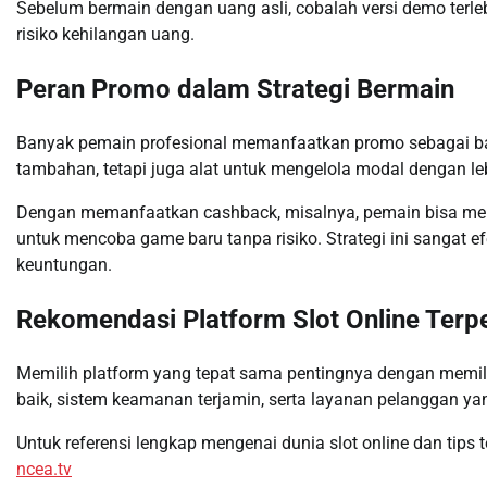
Sebelum bermain dengan uang asli, cobalah versi demo ter
risiko kehilangan uang.
Peran Promo dalam Strategi Bermain
Banyak pemain profesional memanfaatkan promo sebagai ba
tambahan, tetapi juga alat untuk mengelola modal dengan leb
Dengan memanfaatkan cashback, misalnya, pemain bisa memin
untuk mencoba game baru tanpa risiko. Strategi ini sangat 
keuntungan.
Rekomendasi Platform Slot Online Terp
Memilih platform yang tepat sama pentingnya dengan memilih
baik, sistem keamanan terjamin, serta layanan pelanggan yan
Untuk referensi lengkap mengenai dunia slot online dan tips t
ncea.tv