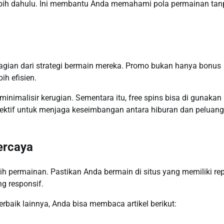
lebih dahulu. Ini membantu Anda memahami pola permainan tan
gian dari strategi bermain mereka. Promo bukan hanya bonus
ih efisien.
imalisir kerugian. Sementara itu, free spins bisa di gunakan
efektif untuk menjaga keseimbangan antara hiburan dan peluang
ercaya
 permainan. Pastikan Anda bermain di situs yang memiliki rep
g responsif.
erbaik lainnya, Anda bisa membaca artikel berikut: