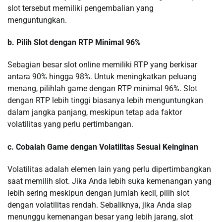
slot tersebut memiliki pengembalian yang
menguntungkan.
b. Pilih Slot dengan RTP Minimal 96%
Sebagian besar slot online memiliki RTP yang berkisar
antara 90% hingga 98%. Untuk meningkatkan peluang
menang, pilihlah game dengan RTP minimal 96%. Slot
dengan RTP lebih tinggi biasanya lebih menguntungkan
dalam jangka panjang, meskipun tetap ada faktor
volatilitas yang perlu pertimbangan.
c. Cobalah Game dengan Volatilitas Sesuai Keinginan
Volatilitas adalah elemen lain yang perlu dipertimbangkan
saat memilih slot. Jika Anda lebih suka kemenangan yang
lebih sering meskipun dengan jumlah kecil, pilih slot
dengan volatilitas rendah. Sebaliknya, jika Anda siap
menunggu kemenangan besar yang lebih jarang, slot