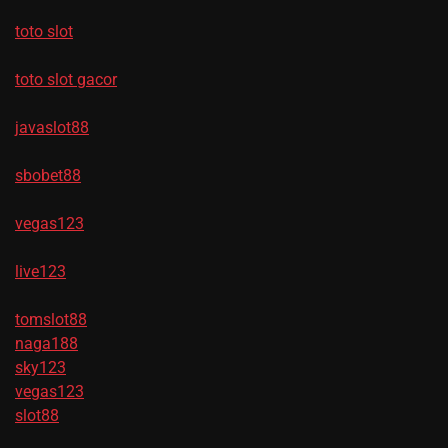
toto slot
toto slot gacor
javaslot88
sbobet88
vegas123
live123
tomslot88
naga188
sky123
vegas123
slot88