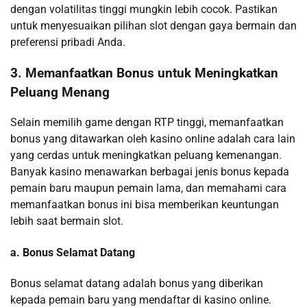
dengan volatilitas tinggi mungkin lebih cocok. Pastikan
untuk menyesuaikan pilihan slot dengan gaya bermain dan
preferensi pribadi Anda.
3. Memanfaatkan Bonus untuk Meningkatkan
Peluang Menang
Selain memilih game dengan RTP tinggi, memanfaatkan
bonus yang ditawarkan oleh kasino online adalah cara lain
yang cerdas untuk meningkatkan peluang kemenangan.
Banyak kasino menawarkan berbagai jenis bonus kepada
pemain baru maupun pemain lama, dan memahami cara
memanfaatkan bonus ini bisa memberikan keuntungan
lebih saat bermain slot.
a. Bonus Selamat Datang
Bonus selamat datang adalah bonus yang diberikan
kepada pemain baru yang mendaftar di kasino online.