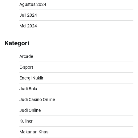
Agustus 2024
Juli 2024
Mei 2024
Kategori
Arcade
E-sport
Energi Nuklir
Judi Bola
Judi Casino Online
Judi Online
Kuliner
Makanan Khas