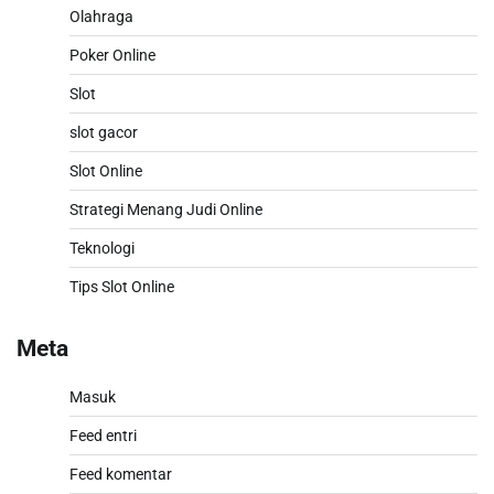
Olahraga
Poker Online
Slot
slot gacor
Slot Online
Strategi Menang Judi Online
Teknologi
Tips Slot Online
Meta
Masuk
Feed entri
Feed komentar