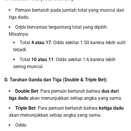
Pemain bertaruh pada jumlah total yang muncul dari
tiga dadu.
Odds bervariasi tergantung total yang dipilih.
Misalnya:
Total
4 atau 17
: Odds sekitar 1:50 karena lebih sulit
terjadi.
Total
10 atau 11
: Odds sekitar 1:6 karena lebih
sering muncul.
D. Taruhan Ganda dan Tiga (Double & Triple Bet)
Double Bet
: Para pemain bertaruh bahwa
dua dari
tiga dadu
akan menunjukkan setiap angka yang sama.
Triple Bet
: Para pemain bertaruh bahwa
ketiga dadu
akan menunjukkan setiap angka yang sama.
Odds: