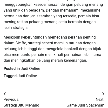
menggabungkan kesederhanaan dengan peluang menang
yang unik dan beragam. Dengan memahami mekanisme
permainan dan jenis taruhan yang tersedia, pemain bisa
meningkatkan peluang menang serta bermain dengan
lebih strategis.
Meskipun keberuntungan memegang peranan penting
dalam Sic Bo, strategi seperti memilih taruhan dengan
peluang lebih tinggi dan mengelola bankroll dengan bijak
bisa membantu pemain menikmati permainan lebih lama
dan meningkatkan peluang meraih kemenangan.
Posted in
Judi Online
Tagged
Judi Online
Navigasi
Previous:
Next:
pos
Strategi Jitu Menang
Game Judi Spaceman