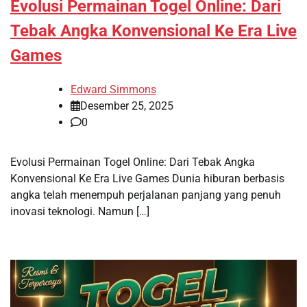
Evolusi Permainan Togel Online: Dari
Tebak Angka Konvensional Ke Era Live
Games
Edward Simmons
Desember 25, 2025
0
Evolusi Permainan Togel Online: Dari Tebak Angka
Konvensional Ke Era Live Games Dunia hiburan berbasis
angka telah menempuh perjalanan panjang yang penuh
inovasi teknologi. Namun […]