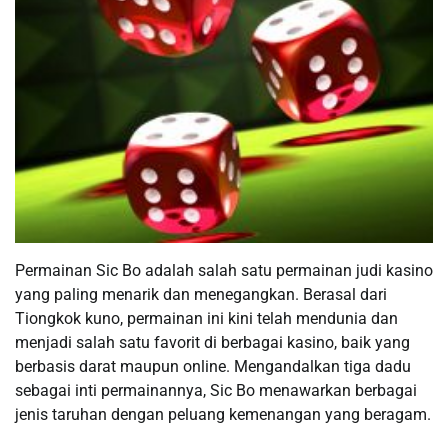
Permainan Sic Bo adalah salah satu permainan judi kasino
yang paling menarik dan menegangkan. Berasal dari
Tiongkok kuno, permainan ini kini telah mendunia dan
menjadi salah satu favorit di berbagai kasino, baik yang
berbasis darat maupun online. Mengandalkan tiga dadu
sebagai inti permainannya, Sic Bo menawarkan berbagai
jenis taruhan dengan peluang kemenangan yang beragam.