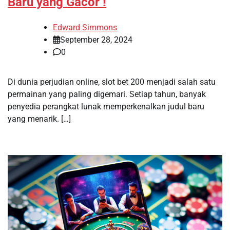
Baru yang Gacor !
Edward Simmons
September 28, 2024
0
Di dunia perjudian online, slot bet 200 menjadi salah satu
permainan yang paling digemari. Setiap tahun, banyak
penyedia perangkat lunak memperkenalkan judul baru
yang menarik. […]