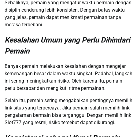
Sebaliknya, pemain yang mengatur waktu bermain dengan
disiplin cenderung lebih konsisten. Dengan batas waktu
yang jelas, pemain dapat menikmati permainan tanpa
merasa terbebani.
Kesalahan Umum yang Perlu Dihindari
Pemain
Banyak pemain melakukan kesalahan dengan mengejar
kemenangan besar dalam waktu singkat. Padahal, langkah
ini sering meningkatkan risiko. Oleh karena itu, pemain
perlu bersabar dan mengikuti ritme permainan.
Selain itu, pemain sering mengabaikan pentingnya memilih
link situs yang terpercaya. Jika pemain salah memilih link,
pengalaman bermain bisa terganggu. Dengan memilih link
Slot777 yang resmi, risiko tersebut dapat dikurangi.