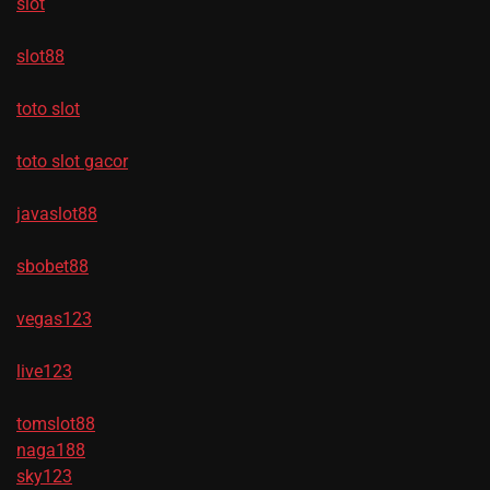
slot
slot88
toto slot
toto slot gacor
javaslot88
sbobet88
vegas123
live123
tomslot88
naga188
sky123