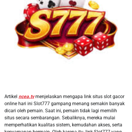
Artikel
ncea.tv
menjelaskan mengapa link situs slot gacor
online hari ini Slot777 gampang menang semakin banyak
dicari oleh pemain. Saat ini, pemain tidak lagi memilih
situs secara sembarangan. Sebaliknya, mereka mulai
memperhatikan kualitas sistem, kemudahan akses, serta
kenyamanan bermain. Oleh karena itu, link Slot777 yang