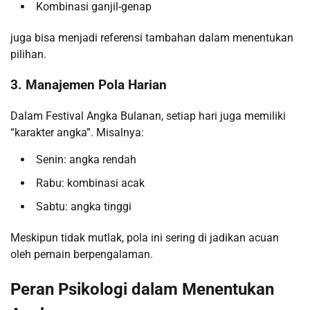
Kombinasi ganjil-genap
juga bisa menjadi referensi tambahan dalam menentukan
pilihan.
3. Manajemen Pola Harian
Dalam Festival Angka Bulanan, setiap hari juga memiliki
“karakter angka”. Misalnya:
Senin: angka rendah
Rabu: kombinasi acak
Sabtu: angka tinggi
Meskipun tidak mutlak, pola ini sering di jadikan acuan
oleh pemain berpengalaman.
Peran Psikologi dalam Menentukan