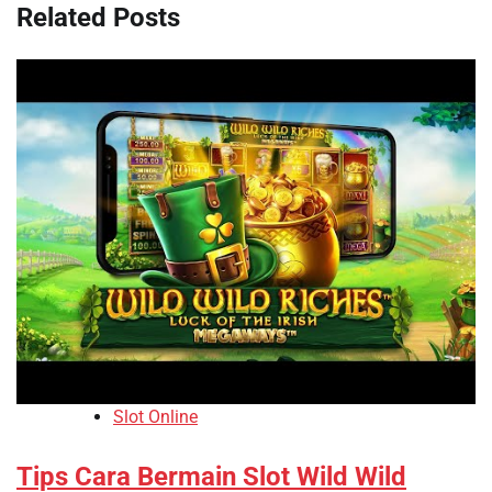
Related Posts
Slot Online
Tips Cara Bermain Slot Wild Wild