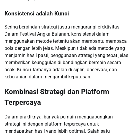
Konsistensi adalah Kunci
Sering berpindah strategi justru mengurangi efektivitas.
Dalam Festival Angka Bulanan, konsistensi dalam
menggunakan metode tertentu akan membantu membaca
pola dengan lebih jelas. Meskipun tidak ada metode yang
menjamin hasil pasti, penggunaan strategi yang tepat jelas
memberikan keunggulan di bandingkan bermain secara
acak. Kunci utamanya adalah di siplin, observasi, dan
keberanian dalam mengambil keputusan.
Kombinasi Strategi dan Platform
Terpercaya
Dalam praktiknya, banyak pemain menggabungkan
strategi ini dengan platform terpercaya untuk
mendapatkan hasil yang lebih optimal. Salah satu