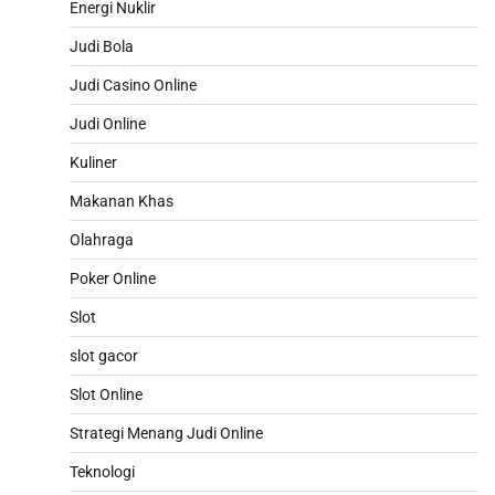
Energi Nuklir
Judi Bola
Judi Casino Online
Judi Online
Kuliner
Makanan Khas
Olahraga
Poker Online
Slot
slot gacor
Slot Online
Strategi Menang Judi Online
Teknologi