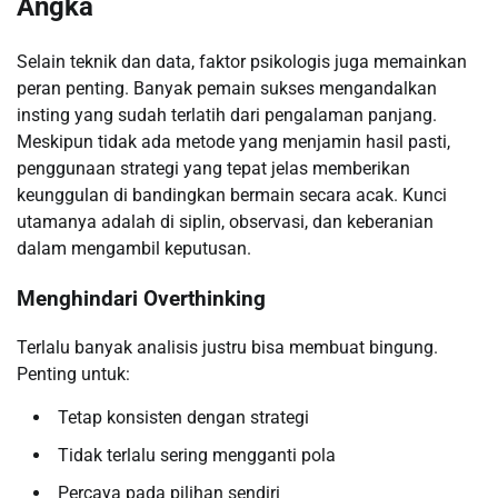
Angka
Selain teknik dan data, faktor psikologis juga memainkan
peran penting. Banyak pemain sukses mengandalkan
insting yang sudah terlatih dari pengalaman panjang.
Meskipun tidak ada metode yang menjamin hasil pasti,
penggunaan strategi yang tepat jelas memberikan
keunggulan di bandingkan bermain secara acak. Kunci
utamanya adalah di siplin, observasi, dan keberanian
dalam mengambil keputusan.
Menghindari Overthinking
Terlalu banyak analisis justru bisa membuat bingung.
Penting untuk:
Tetap konsisten dengan strategi
Tidak terlalu sering mengganti pola
Percaya pada pilihan sendiri