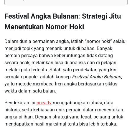
Festival Angka Bulanan: Strategi Jitu
Menentukan Nomor Hoki
Dalam dunia permainan angka, istilah “nomor hoki” selalu
menjadi topik yang menarik untuk di bahas. Banyak
pemain percaya bahwa keberuntungan tidak datang
secara acak, melainkan bisa di analisis dan di pelajari
melalui pola tertentu. Salah satu pendekatan yang kini
semakin populer adalah konsep
Festival Angka Bulanan
,
yaitu metode membaca tren angka berdasarkan siklus
waktu dalam satu bulan.
Pendekatan ini
ncea.tv
menggabungkan intuisi, data
historis, serta kebiasaan unik pemain dalam menentukan
angka pilihan. Dengan strategi yang tepat, peluang untuk
mendapatkan hasil maksimal tentu bisa lebih terbuka.