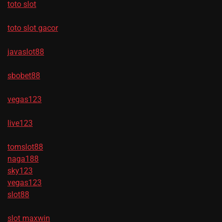
toto slot
toto slot gacor
javaslot88
sbobet88
vegas123
live123
tomslot88
naga188
sky123
vegas123
slot88
slot maxwin