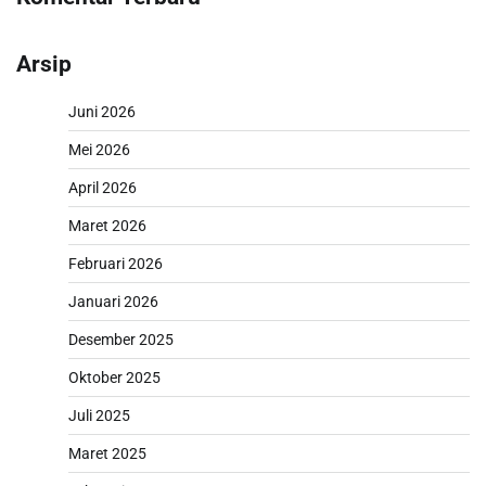
Arsip
Juni 2026
Mei 2026
April 2026
Maret 2026
Februari 2026
Januari 2026
Desember 2025
Oktober 2025
Juli 2025
Maret 2025