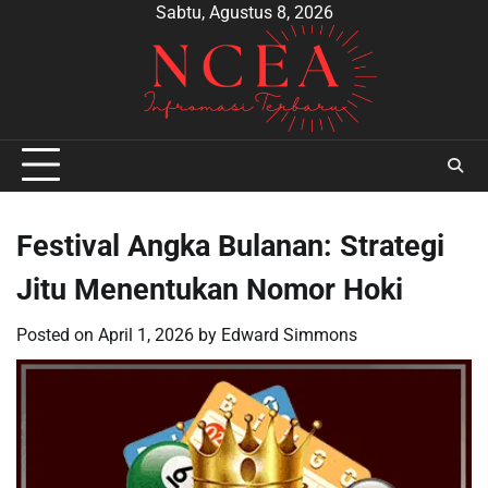
Skip
Sabtu, Agustus 8, 2026
to
content
Festival Angka Bulanan: Strategi
Jitu Menentukan Nomor Hoki
Posted on
April 1, 2026
by
Edward Simmons