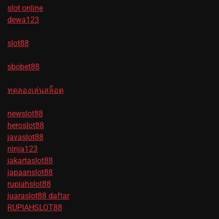
slot online
dewa123
slot88
sbobet88
ทดลองเล่นสล็อต
newslot88
heroslot88
javaslot88
ninja123
jakartaslot88
japaanslot88
rupiahslot88
juaraslot88 daftar
RUPIAHSLOT88