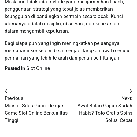
Meskipun tidak ada metode yang menjamin hasil pasti,
penggunaan strategi yang tepat jelas memberikan
keunggulan di bandingkan bermain secara acak. Kunci
utamanya adalah di siplin, observasi, dan keberanian
dalam mengambil keputusan.
Bagi siapa pun yang ingin meningkatkan peluangnya,
memahami konsep ini bisa menjadi langkah awal menuju
permainan yang lebih terarah dan penuh perhitungan.
Posted in
Slot Online
Navigasi
Previous:
Next:
pos
Main di Situs Gacor dengan
Awal Bulan Gajian Sudah
Game Slot Online Berkualitas
Habis? Toto Gratis Spins
Tinggi
Solusi Cepat