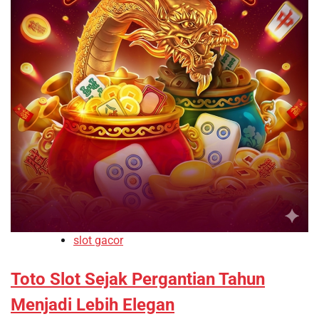
slot gacor
Toto Slot Sejak Pergantian Tahun
Menjadi Lebih Elegan