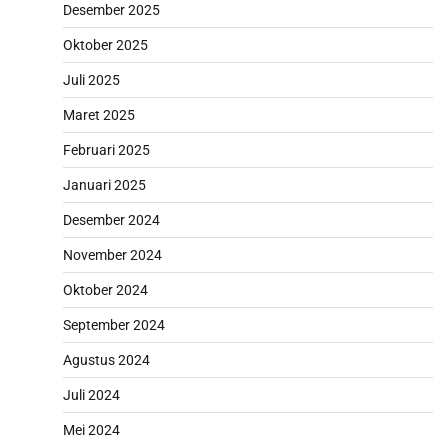
Desember 2025
Oktober 2025
Juli 2025
Maret 2025
Februari 2025
Januari 2025
Desember 2024
November 2024
Oktober 2024
September 2024
Agustus 2024
Juli 2024
Mei 2024