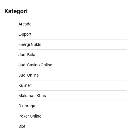
Kategori
Arcade
E-sport
Energi Nuklir
Judi Bola
Judi Casino Online
Judi Online
Kuliner
Makanan Khas
Olahraga
Poker Online
Slot