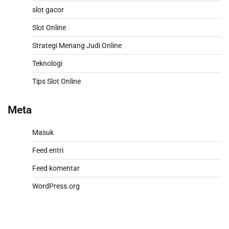
slot gacor
Slot Online
Strategi Menang Judi Online
Teknologi
Tips Slot Online
Meta
Masuk
Feed entri
Feed komentar
WordPress.org