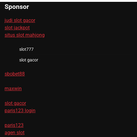
Sponsor
judi slot gacor
slot jackpot
situs slot mahjong
slot777
slot gacor
sbobet88
maxwin
slot gacor
paris123 login
paris123
agen slot