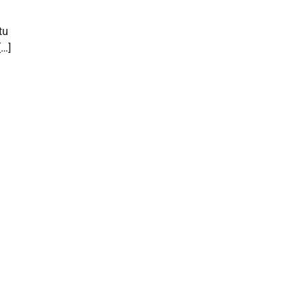
tu
[…]