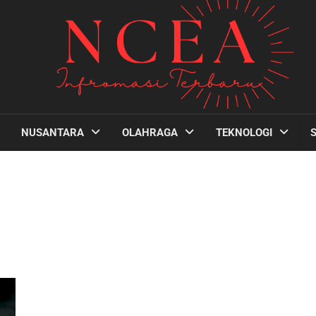
NUSANTARA
OLAHRAGA
TEKNOLOGI